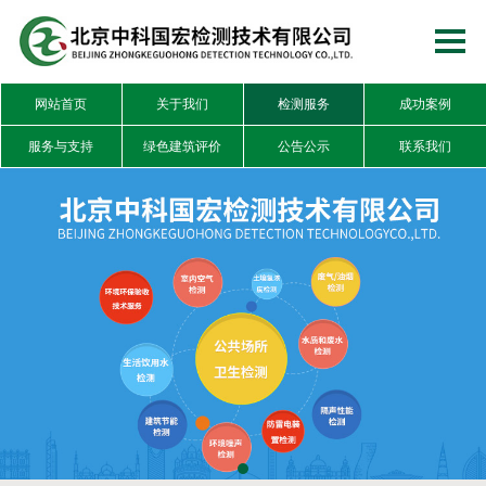
网站首页
关于我们
检测服务
成功案例
服务与支持
绿色建筑评价
公告公示
联系我们